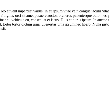
leo at velit imperdiet varius. In eu ipsum vitae velit congue iaculis vit
 fringilla, orci sit amet posuere auctor, orci eros pellentesque odio, nec
nar eu vehicula eu, consequat et lacus. Duis et purus ipsum. In auctor ma
tortor tortor dictum urna, ut egestas urna ipsum nec libero. Nulla justo
 sit.