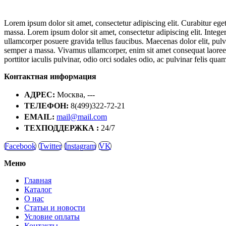
Lorem ipsum dolor sit amet, consectetur adipiscing elit. Curabitur eget 
massa. Lorem ipsum dolor sit amet, consectetur adipiscing elit. Integer
ullamcorper posuere gravida tellus faucibus. Maecenas dolor elit, pulvi
semper a massa. Vivamus ullamcorper, enim sit amet consequat laoreet, 
porttitor iaculis pulvinar, odio orci sodales odio, ac pulvinar felis quam
Контактная информация
АДРЕС:
Москва, ---
ТЕЛЕФОН:
8(499)322-72-21
EMAIL:
mail@mail.com
ТЕХПОДДЕРЖКА :
24/7
Facebook
Twitter
Instagram
VK
Меню
Главная
Каталог
О нас
Статьи и новости
Условие оплаты
Контакты