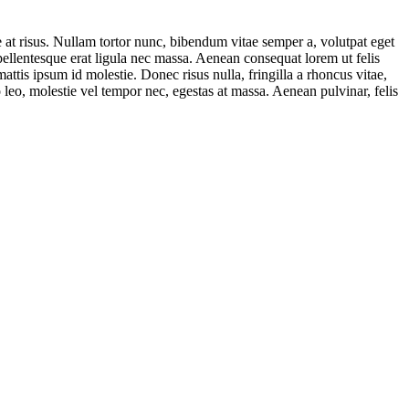
ae at risus. Nullam tortor nunc, bibendum vitae semper a, volutpat eget
 pellentesque erat ligula nec massa. Aenean consequat lorem ut felis
ttis ipsum id molestie. Donec risus nulla, fringilla a rhoncus vitae,
 leo, molestie vel tempor nec, egestas at massa. Aenean pulvinar, felis